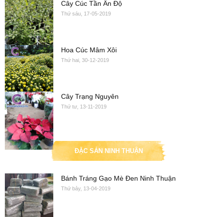
Cây Cúc Tần Ấn Độ
Thứ sáu, 17-05-2019
Hoa Cúc Mâm Xôi
Thứ hai, 30-12-2019
Cây Trạng Nguyên
Thứ tư, 13-11-2019
ĐẶC SẢN NINH THUẬN
Bánh Tráng Gạo Mè Đen Ninh Thuận
Thứ bảy, 13-04-2019