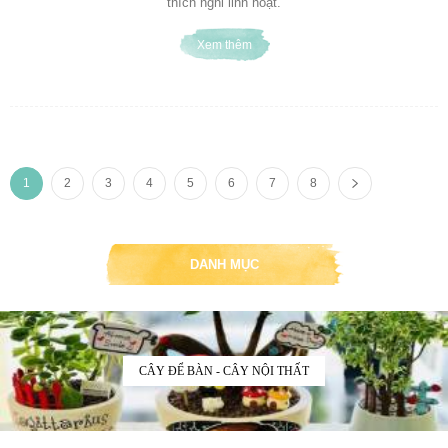
thích nghi linh hoạt.
Xem thêm
1
2
3
4
5
6
7
8
DANH MỤC
CÂY ĐỂ BÀN - CÂY NỘI THẤT