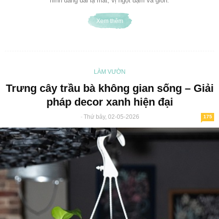
hình dáng dài lạ mắt, vị ngọt đậm và giòn.
Xem thêm
LÀM VƯỜN
Trưng cây trầu bà không gian sống – Giải
pháp decor xanh hiện đại
Thứ bảy, 02-05-2026
-
175