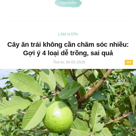
Xem thêm
LÀM VƯỜN
Cây ăn trái không cần chăm sóc nhiều:
Gợi ý 4 loại dễ trồng, sai quả
Thứ tư, 06-05-2026
-
161