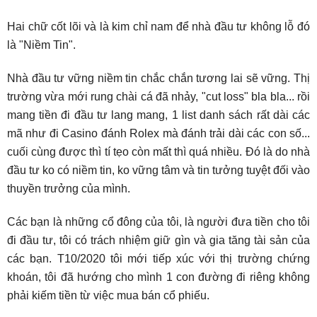
Hai chữ cốt lõi và là kim chỉ nam để nhà đầu tư không lỗ đó
là "Niềm Tin".
Nhà đầu tư vững niềm tin chắc chắn tương lai sẽ vững. Thị
trường vừa mới rung chài cá đã nhảy, "cut loss" bla bla... rồi
mang tiền đi đầu tư lang mang, 1 list danh sách rất dài các
mã như đi Casino đánh Rolex mà đánh trải dài các con số...
cuối cùng được thì tí tẹo còn mất thì quá nhiều. Đó là do nhà
đầu tư ko có niềm tin, ko vững tâm và tin tưởng tuyệt đối vào
thuyền trưởng của mình.
Các bạn là những cổ đông của tôi, là người đưa tiền cho tôi
đi đầu tư, tôi có trách nhiệm giữ gìn và gia tăng tài sản của
các bạn. T10/2020 tôi mới tiếp xúc với thị trường chứng
khoán, tôi đã hướng cho mình 1 con đường đi riêng không
phải kiếm tiền từ việc mua bán cổ phiếu.