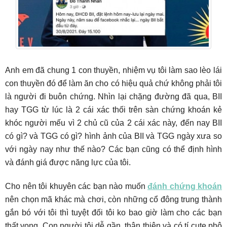
Anh em đã chung 1 con thuyền, nhiệm vụ tôi làm sao lèo lái
con thuyền đó để làm ăn cho có hiệu quả chứ không phải tôi
là người đi buôn chứng. Nhìn lại chặng đường đã qua, BII
hay TGG từ lúc là 2 cái xác thối trên sàn chứng khoán kẻ
khóc người mếu vì 2 chủ cũ của 2 cái xác này, đến nay BII
có gì? và TGG có gì? hình ảnh của BII và TGG ngày xưa so
với ngày nay như thế nào? Các bạn cũng có thể định hình
và đánh giá được năng lực của tôi.
Cho nên tôi khuyên các bạn nào muốn
đánh chứng khoán
nên chọn mã khác mà chơi, còn những cổ đông trung thành
gắn bó với tôi thì tuyệt đối tôi ko bao giờ làm cho các bạn
thất vọng. Con người tôi dễ gần, thân thiện và có tí cute phô