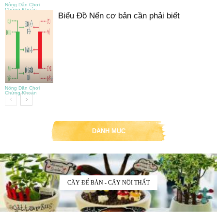
Nông Dân Chơi
Chứng Khoán
Biểu Đồ Nến cơ bản cần phải biết
Nông Dân Chơi
Chứng Khoán
DANH MỤC
CÂY ĐỂ BÀN - CÂY NỘI THẤT