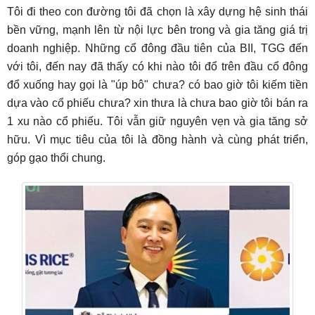
Tôi đi theo con đường tôi đã chọn là xây dựng hệ sinh thái
bền vững, mạnh lên từ nội lực bên trong và gia tăng giá trị
doanh nghiệp. Những cổ đông đầu tiên của BII, TGG đến
với tôi, đến nay đã thấy có khi nào tôi đổ trên đầu cổ đông
đổ xuống hay gọi là "úp bô" chưa? có bao giờ tôi kiếm tiền
dựa vào cổ phiếu chưa? xin thưa là chưa bao giờ tôi bán ra
1 xu nào cổ phiếu. Tôi vẫn giữ nguyên vẹn và gia tăng sở
hữu. Vì mục tiêu của tôi là đồng hành và cùng phát triển,
góp gạo thổi chung.