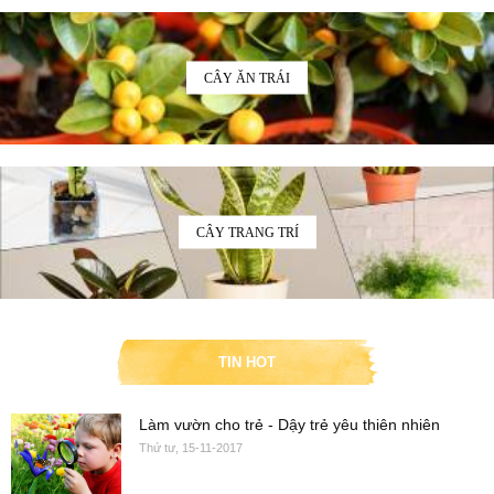
CÂY ĂN TRÁI
CÂY TRANG TRÍ
TIN HOT
Làm vườn cho trẻ - Dậy trẻ yêu thiên nhiên
Thứ tư, 15-11-2017