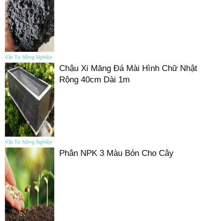
Vật Tư Nông Nghiệp
Chậu Xi Măng Đá Mài Hình Chữ Nhật
Rộng 40cm Dài 1m
Vật Tư Nông Nghiệp
Phân NPK 3 Màu Bón Cho Cây