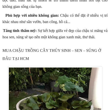
độc đáo, màu sắc tự nhiên sẽ trở thành điểm nhấn nổi bật cho
không gian sống của bạn.
Phù hợp với nhiều không gian:
Chậu có thể đặt ở nhiều vị trí
khác nhau như sân vườn, ban công, hồ cá...
Tăng tính thẩm mỹ:
Sự kết hợp giữa vẻ đẹp của chậu xi măng và
hoa sen, súng sẽ tạo nên một không gian xanh mát, thư thái.
MUA CHẬU TRỒNG CÂY THỦY SINH – SEN – SÚNG Ở
ĐÂU TẠI HCM