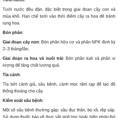
Tưới nước đều đặn, đặc biệt trong giai đoạn cây con và
mùa khô. Hạn chế tưới vào thời điểm cây ra hoa để tránh
rụng hoa.
Bón phân
:
Giai đoạn cây non
: Bón phân hữu cơ và phân NPK định kỳ
2–3 tháng/lần.
Giai đoạn ra hoa và nuôi trái
: Bón phân kali và phân vi
lượng để tăng chất lượng quả.
Tỉa cành
:
Tỉa bớt cành già, sâu bệnh, cành mọc rậm rạp để tạo độ
thông thoáng cho cây.
Kiểm soát sâu bệnh
:
Một số sâu bệnh thường gặp: sâu đục thân, bọ xít, rệp sáp.
Sử dụng thuốc bảo vệ thực vật sinh học hoặc biện pháp thủ